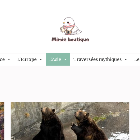
ce
L'Europe
L'Asie
Traversées mythiques
Le