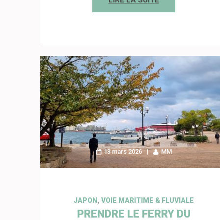
13 mars 2026
MM
,
JAPON
VOIE MARITIME & FLUVIALE
PRENDRE LE FERRY DU