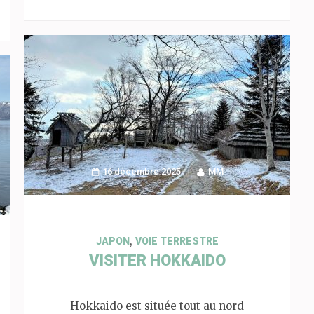
16 décembre 2025
MM
,
JAPON
VOIE TERRESTRE
VISITER HOKKAIDO
Hokkaido est située tout au nord