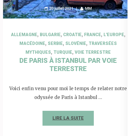
20 juillet 2021
MM
,
,
,
,
,
ALLEMAGNE
BULGARIE
CROATIE
FRANCE
L'EUROPE
,
,
,
MACÉDOINE
SERBIE
SLOVÉNIE
TRAVERSÉES
,
,
MYTHIQUES
TURQUIE
VOIE TERRESTRE
DE PARIS À ISTANBUL PAR VOIE
TERRESTRE
Voici enfin venu pour moi le temps de relater notre
odyssée de Paris à Istanbul …
LIRE LA SUITE