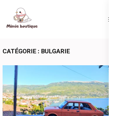
Aller
au
contenu
Mimie boutique
(Pressez
Entrée)
CATÉGORIE :
BULGARIE