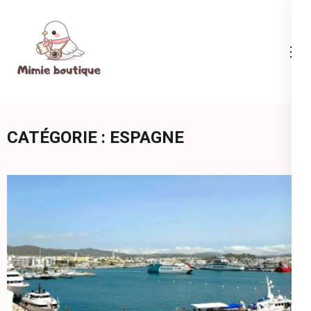
Aller
au
contenu
Mimie boutique
(Pressez
Entrée)
CATÉGORIE :
ESPAGNE