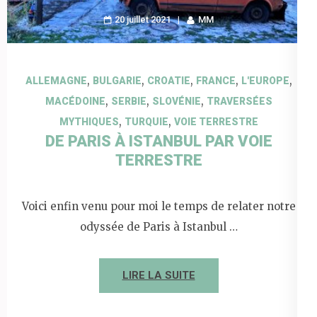
20 juillet 2021
MM
,
,
,
,
,
ALLEMAGNE
BULGARIE
CROATIE
FRANCE
L'EUROPE
,
,
,
MACÉDOINE
SERBIE
SLOVÉNIE
TRAVERSÉES
,
,
MYTHIQUES
TURQUIE
VOIE TERRESTRE
DE PARIS À ISTANBUL PAR VOIE
TERRESTRE
Voici enfin venu pour moi le temps de relater notre
odyssée de Paris à Istanbul …
LIRE LA SUITE