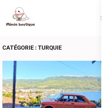
Aller
au
contenu
Mimie boutique
(Pressez
Entrée)
CATÉGORIE :
TURQUIE