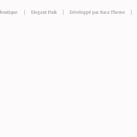
boutique
.
Elegant Pink
Développé par
Rara Theme