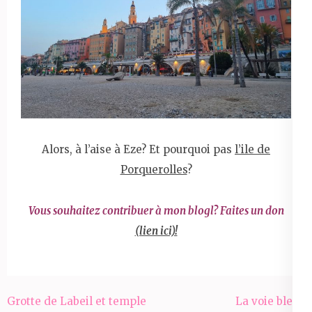
Alors, à l’aise à Eze? Et pourquoi pas
l’ile de
Porquerolles
?
Vous souhaitez contribuer à mon blogl? Faites un don
(lien ici)!
Navigation
Grotte de Labeil et temple
La voie bleue